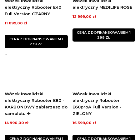
Wózek inwalidzki
Wózek inwalidzki
elektryczny Robooter E40
elektryczny MEDILIFE ROSE
Full Version CZARNY
12 999,00 zł
11 899,00 zł
CENA Z DOFINANSOWANIEM 1
299 ZŁ
CENA Z DOFINANSOWANIEM 1
239 ZŁ
...
...
Wózek inwalidzki
Wózek inwalidzki
elektryczny Robooter E80 -
elektryczny Robooter
KARBONOWY zabierzesz do
E60proA Full Version -
samolotu ✈️
ZIELONY
14 990,00 zł
16 399,00 zł
CENA Z DOFINANSOWANIEM 1
CENA Z DOFINANSOWANIEM 1