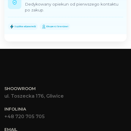
Dedykowany opiekun od pierwszego kontaktu
po zakup.
Szybka odpowiedź
Eksperci branżowi
SHOOWROOM
ul. Toszecka 176, Gliwice
INFOLINIA
+48 720 705 705
EMAIL