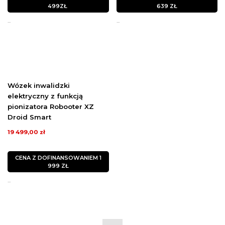
499ZŁ
639 ZŁ
...
...
Wózek inwalidzki
elektryczny z funkcją
pionizatora Robooter XZ
Droid Smart
19 499,00 zł
CENA Z DOFINANSOWANIEM 1
999 ZŁ
...